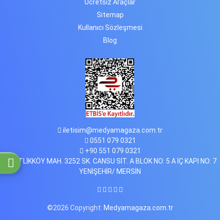
Ücretsiz Araçlar
Sitemap
Kullanıcı Sözleşmesi
Blog
iletisim@medyamagaza.com.tr
0551 079 0321
+90 551 079 0321
ÇİFTLİKKÖY MAH. 3252 SK. CANSU SİT. A BLOK NO: 5 A İÇ KAPI NO: 7
YENİŞEHİR/ MERSİN
©2026 Copyright:
Medyamagaza.com.tr