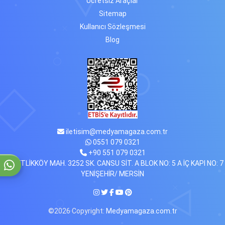
Ücretsiz Araçlar
Sitemap
Kullanıcı Sözleşmesi
Blog
iletisim@medyamagaza.com.tr
0551 079 0321
+90 551 079 0321
ÇİFTLİKKÖY MAH. 3252 SK. CANSU SİT. A BLOK NO: 5 A İÇ KAPI NO: 7
YENİŞEHİR/ MERSİN
©2026 Copyright:
Medyamagaza.com.tr