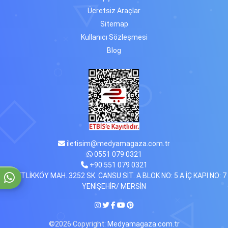
Ücretsiz Araçlar
Sitemap
Kullanıcı Sözleşmesi
Blog
iletisim@medyamagaza.com.tr
0551 079 0321
+90 551 079 0321
ÇİFTLİKKÖY MAH. 3252 SK. CANSU SİT. A BLOK NO: 5 A İÇ KAPI NO: 7
YENİŞEHİR/ MERSİN
©2026 Copyright:
Medyamagaza.com.tr